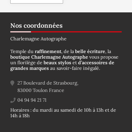
Nos coordonnées
Charlemagne Autographe
Temple du
raffinement
, de la
belle écriture
, la
boutique Charlemagne Autographe
vous propose
un florilège de
beaux stylos
et
d’accessoires de
grandes marques
au savoir-faire inégalé.
27 Boulevard de Strasbourg,
83000
Toulon
France
04 94 94 21 71
Horaires : du mardi au samedi de 10h à 13h et de
14h à 18h