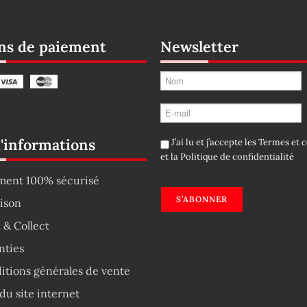
s de paiement
Newsletter
d'informations
J’ai lu et j’accepte les
Termes et c
et la
Politique de confidentialité
ment 100% sécurisé
S’ABONNER
aison
 & Collect
nties
itions générales de vente
du site internet