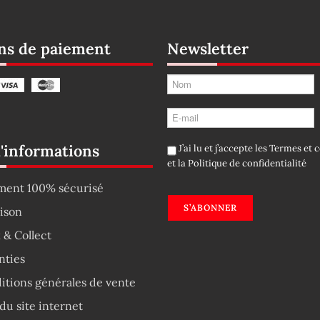
s de paiement
Newsletter
d'informations
J’ai lu et j’accepte les
Termes et c
et la
Politique de confidentialité
ment 100% sécurisé
S’ABONNER
aison
 & Collect
nties
itions générales de vente
du site internet