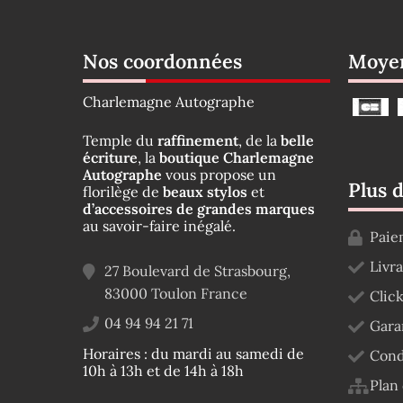
Nos coordonnées
Moyen
Charlemagne Autographe
Temple du
raffinement
, de la
belle
écriture
, la
boutique Charlemagne
Autographe
vous propose un
Plus 
florilège de
beaux stylos
et
d’accessoires de grandes marques
au savoir-faire inégalé.
Paie
Livr
27 Boulevard de Strasbourg,
83000
Toulon
France
Click
04 94 94 21 71
Gara
Horaires : du mardi au samedi de
Cond
10h à 13h et de 14h à 18h
Plan 