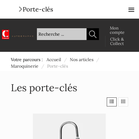
≡
Porte-clés
Mon
compte
Click &
Collect
Votre parcours :
Accueil
/
Nos articles
/
Maroquinerie
/
Porte-clés
Les porte-clés