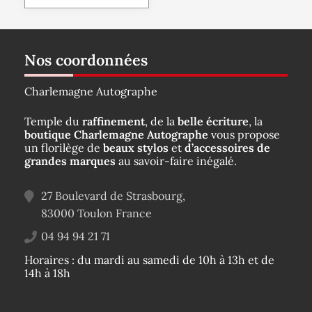
Nos coordonnées
Charlemagne Autographe
Temple du
raffinement
, de la
belle écriture
, la
boutique Charlemagne Autographe
vous propose
un florilège de
beaux stylos
et
d’accessoires de
grandes marques
au savoir-faire inégalé.
27 Boulevard de Strasbourg,
83000
Toulon
France
04 94 94 21 71
Horaires : du mardi au samedi de 10h à 13h et de
14h à 18h