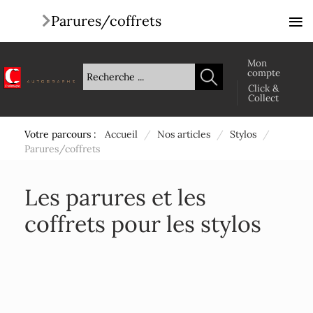
≡
Parures/coffrets
Mon
compte
Click &
Collect
Votre parcours :
Accueil
/
Nos articles
/
Stylos
/
Parures/coffrets
Les parures et les
coffrets pour les stylos