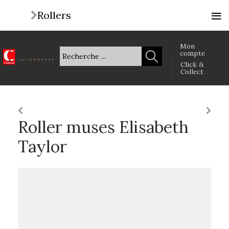
≡
Rollers
Mon
compte
Click &
Collect
Roller muses Elisabeth
Taylor