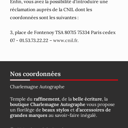
Enfin, vous avez la possibilité d'introduire une
réclamation auprès de la CNIL dont les
coordonnées sont les suivantes :
3, place de Fontenoy TSA 80715 75334 Paris cedex
07 -
01.53.73.22.22
–
www.cnil.fr
.
Nos coordonnées
Charlemagne Autographe
Temple du
raffinement
, de la
belle écriture
, la
boutique Charlemagne Autographe
vous propose
un florilège de
beaux stylos
et
d’accessoires de
grandes marques
au savoir-faire inégalé.