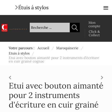
≡
Étuis à stylos
Mon
compte
Click &
Collect
Votre parcours :
Accueil
/
Maroquinerie
/
Etuis à stylos
/
Etui avec bouton aimanté pour 2 instruments d'écriture
en cuir grainé cognac
Etui avec bouton aimanté
pour 2 instruments
d'écriture en cuir grainé