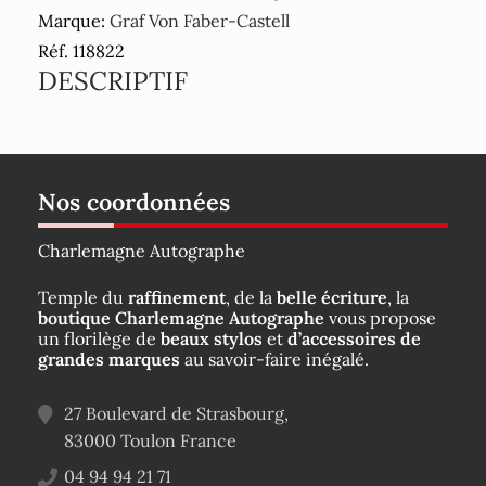
Marque:
Graf Von Faber-Castell
Réf. 118822
DESCRIPTIF
Nos coordonnées
Charlemagne Autographe
Temple du
raffinement
, de la
belle écriture
, la
boutique Charlemagne Autographe
vous propose
un florilège de
beaux stylos
et
d’accessoires de
grandes marques
au savoir-faire inégalé.
27 Boulevard de Strasbourg,
83000
Toulon
France
04 94 94 21 71