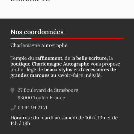
Nos coordonnées
Charlemagne Autographe
Temple du
raffinement
, de la
belle écriture
, la
boutique Charlemagne Autographe
vous propose
un florilège de
beaux stylos
et
d’accessoires de
grandes marques
au savoir-faire inégalé.
27 Boulevard de Strasbourg,
83000
Toulon
France
04 94 94 21 71
Horaires : du mardi au samedi de 10h à 13h et de
14h à 18h