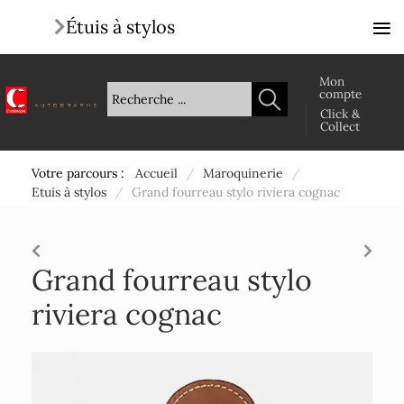
≡
Étuis à stylos
Mon
compte
Click &
Collect
Votre parcours :
Accueil
/
Maroquinerie
/
Etuis à stylos
/
Grand fourreau stylo riviera cognac
Grand fourreau stylo
riviera cognac