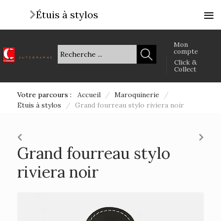
≡
Étuis à stylos
Mon
compte
Click &
Collect
Votre parcours :
Accueil
/
Maroquinerie
/
Etuis à stylos
/
Grand fourreau stylo riviera noir
Grand fourreau stylo
riviera noir