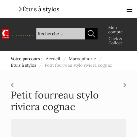
≡
Étuis à stylos
Mon
compte
Click &
Collect
Votre parcours :
Accueil
/
Maroquinerie
/
Etuis à stylos
/
Petit fourreau stylo riviera cognac
Petit fourreau stylo
riviera cognac