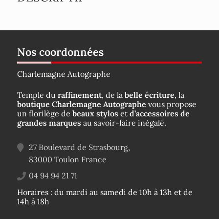
Nos coordonnées
Charlemagne Autographe
Temple du
raffinement
, de la
belle écriture
, la
boutique Charlemagne Autographe
vous propose
un florilège de
beaux stylos
et
d’accessoires de
grandes marques
au savoir-faire inégalé.
27 Boulevard de Strasbourg,
83000
Toulon
France
04 94 94 21 71
Horaires : du mardi au samedi de 10h à 13h et de
14h à 18h