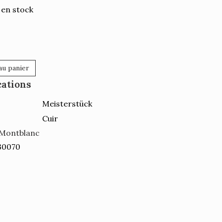
 en stock
au panier
cations
Meisterstück
Cuir
Montblanc
30070