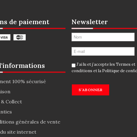
ns de paiement
Newsletter
d'informations
J’ai lu et j’accepte les
Termes et
conditions
et la
Politique de confid
ment 100% sécurisé
S’ABONNER
aison
 & Collect
nties
itions générales de vente
 du site internet