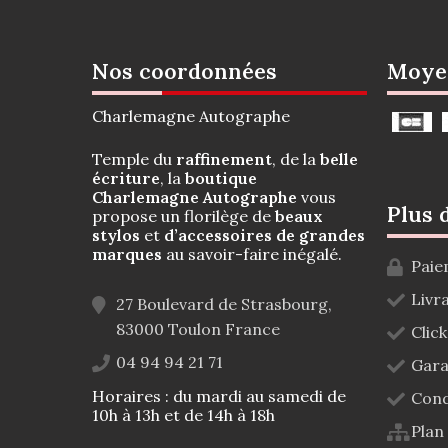
Nos coordonnées
Moye
Charlemagne Autographe
Temple du
raffinement
, de la
belle
écriture
, la
boutique
Charlemagne Autographe
vous
Plus 
propose un florilège de
beaux
stylos
et
d’accessoires de grandes
marques
au savoir-faire inégalé.
Paie
Livr
27 Boulevard de Strasbourg,
83000
Toulon
France
Click
04 94 94 21 71
Gara
Horaires : du mardi au samedi de
Cond
10h à 13h et de 14h à 18h
Plan