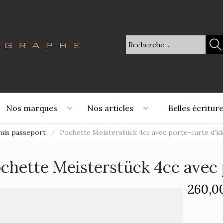
Nos marques
Nos articles
Belles écritur
uis passeport
/
Pochette Meisterstück 4cc avec porte-carte d'id
chette Meisterstück 4cc avec 
260,0