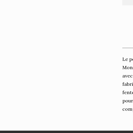
Le p
Mont
avec
fabr
fent
pour
comp