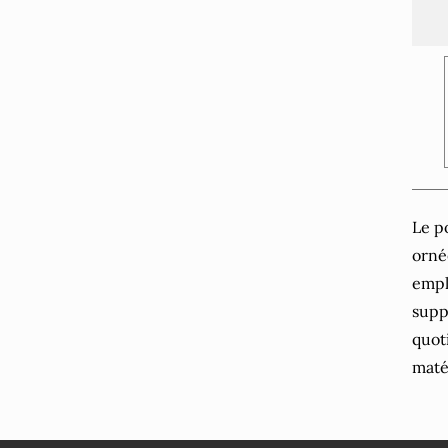
Le p
orné
empl
suppl
quot
maté