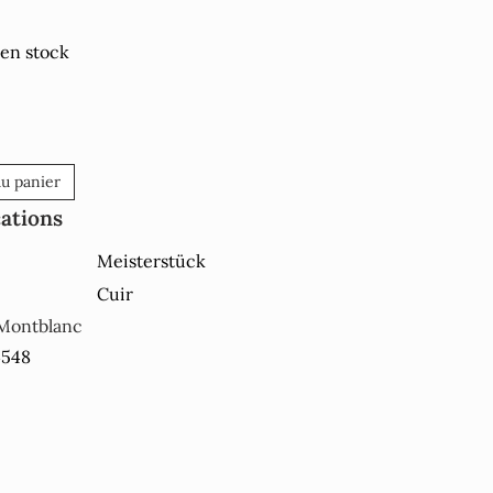
 en stock
au panier
cations
Meisterstück
Cuir
Montblanc
4548