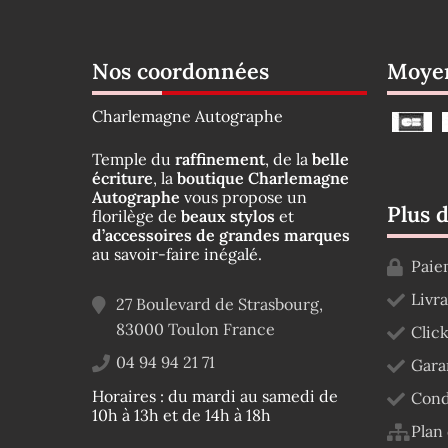
Nos coordonnées
Moyen
Charlemagne Autographe
Temple du
raffinement
, de la
belle
écriture
, la
boutique Charlemagne
Autographe
vous propose un
Plus 
florilège de
beaux stylos
et
d’accessoires de grandes marques
au savoir-faire inégalé.
Paie
Livr
27 Boulevard de Strasbourg,
83000
Toulon
France
Click
04 94 94 21 71
Gara
Horaires : du mardi au samedi de
Cond
10h à 13h et de 14h à 18h
Plan 