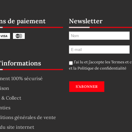
s de paiement
Newsletter
d'informations
J’ai lu et j’accepte les
Termes et c
et la
Politique de confidentialité
ment 100% sécurisé
S’ABONNER
aison
 & Collect
nties
itions générales de vente
du site internet