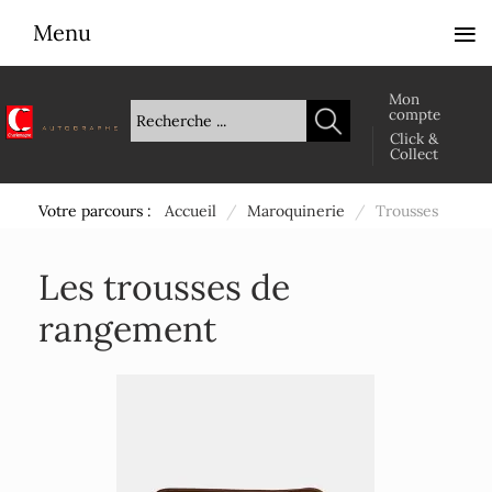
≡
Menu
Mon
compte
Click &
Collect
Votre parcours :
Accueil
/
Maroquinerie
/
Trousses
Les trousses de
rangement