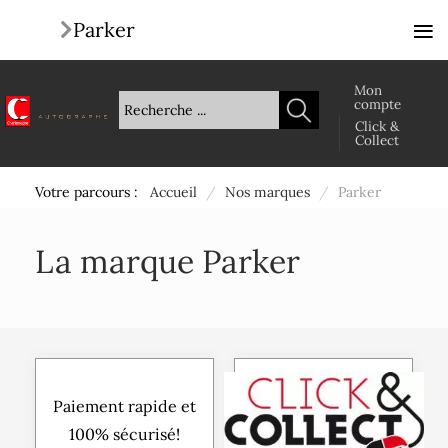
≡
Parker
Mon
compte
Click &
Collect
Votre parcours :
Accueil
/
Nos marques
/
Parker
La marque Parker
Paiement rapide et
100% sécurisé!