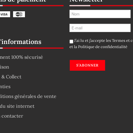
d'informations
J’ai lu et j’accepte les
Termes et c
et la
Politique de confidentialité
ment 100% sécurisé
S’ABONNER
aison
 & Collect
nties
itions générales de vente
du site internet
 contacter