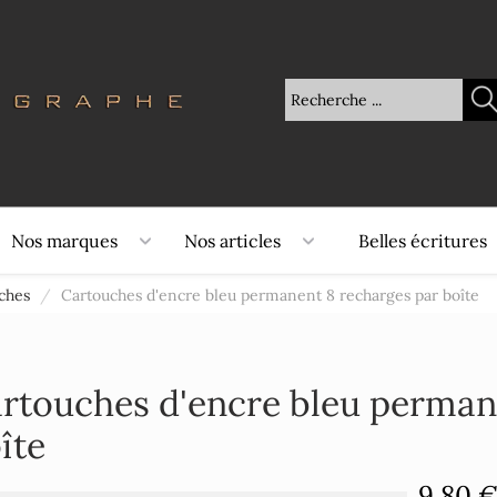
Nos marques
Nos articles
Belles écritures
ches
/
Cartouches d'encre bleu permanent 8 recharges par boîte
rtouches d'encre bleu perman
îte
9,80 