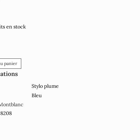
ts en stock
au panier
cations
Stylo plume
Bleu
Montblanc
28208