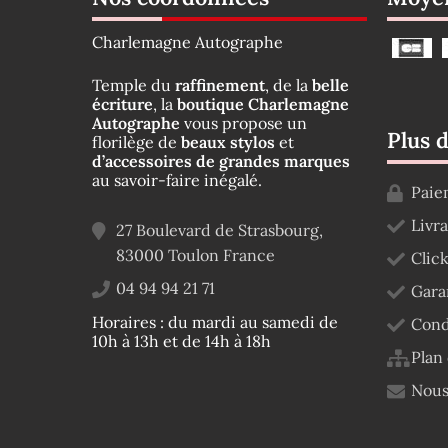
Charlemagne Autographe
Temple du
raffinement
, de la
belle
écriture
, la
boutique Charlemagne
Autographe
vous propose un
Plus 
florilège de
beaux stylos
et
d’accessoires de grandes marques
au savoir-faire inégalé.
Paie
Livr
27 Boulevard de Strasbourg,
83000
Toulon
France
Click
04 94 94 21 71
Gara
Horaires : du mardi au samedi de
Cond
10h à 13h et de 14h à 18h
Plan 
Nous