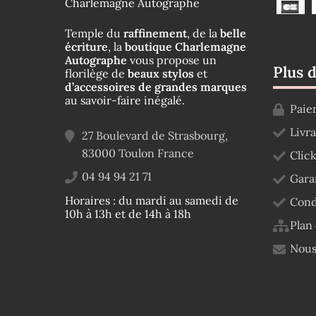
Charlemagne Autographe
Temple du
raffinement
, de la
belle
écriture
, la
boutique Charlemagne
Autographe
vous propose un
Plus 
florilège de
beaux stylos
et
d’accessoires de grandes marques
au savoir-faire inégalé.
Paie
Livr
27 Boulevard de Strasbourg,
83000
Toulon
France
Click
04 94 94 21 71
Gara
Horaires : du mardi au samedi de
Cond
10h à 13h et de 14h à 18h
Plan 
Nous