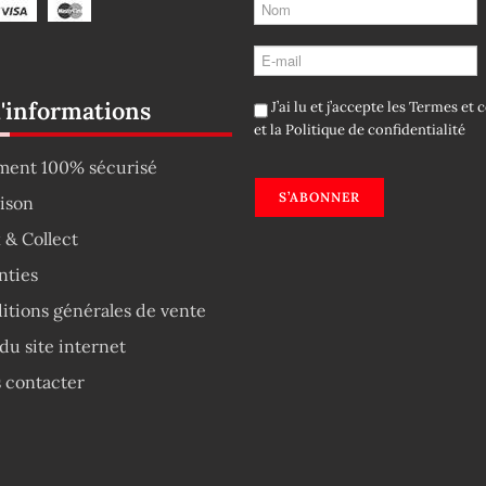
d'informations
J’ai lu et j’accepte les
Termes et c
et la
Politique de confidentialité
ment 100% sécurisé
S’ABONNER
aison
 & Collect
nties
itions générales de vente
du site internet
 contacter