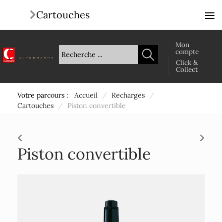
≡
Cartouches
Mon
compte
Click &
Collect
Votre parcours :
Accueil
/
Recharges
/
Cartouches
/
Piston convertible
Piston convertible