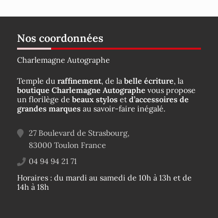
Nos coordonnées
Charlemagne Autographe
Temple du
raffinement
, de la
belle écriture
, la
boutique Charlemagne Autographe
vous propose
un florilège de
beaux stylos
et
d’accessoires de
grandes marques
au savoir-faire inégalé.
27 Boulevard de Strasbourg,
83000
Toulon
France
04 94 94 21 71
Horaires : du mardi au samedi de 10h à 13h et de
14h à 18h