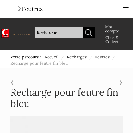
≡
Feutres
Mon
compte
Click &
Collect
Votre parcours :
Accueil
/
Recharges
/
Feutres
/
Recharge pour feutre fin bleu
Recharge pour feutre fin
bleu