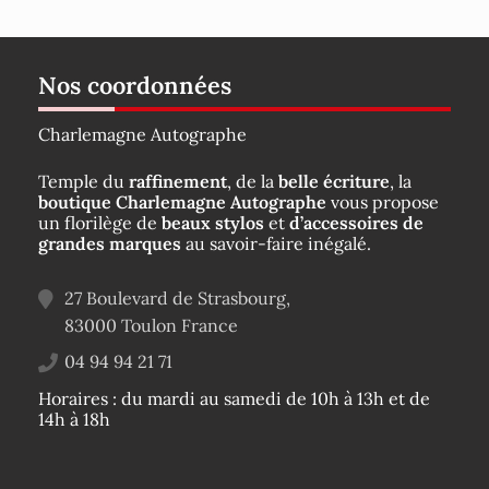
Nos coordonnées
Charlemagne Autographe
Temple du
raffinement
, de la
belle écriture
, la
boutique Charlemagne Autographe
vous propose
un florilège de
beaux stylos
et
d’accessoires de
grandes marques
au savoir-faire inégalé.
27 Boulevard de Strasbourg,
83000
Toulon
France
04 94 94 21 71
Horaires : du mardi au samedi de 10h à 13h et de
14h à 18h