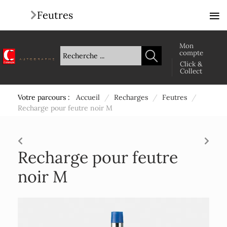
≡
Feutres
Mon
compte
Click &
Collect
Votre parcours :
Accueil
/
Recharges
/
Feutres
/
Recharge pour feutre noir M
Recharge pour feutre
noir M