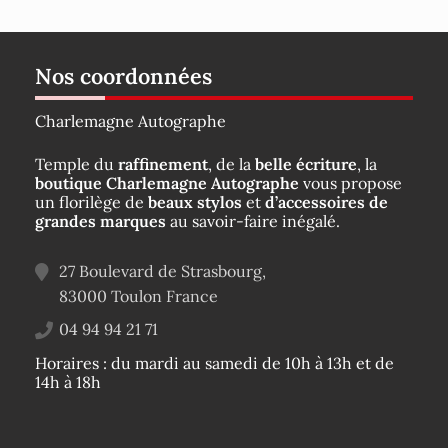
Nos coordonnées
Charlemagne Autographe
Temple du
raffinement
, de la
belle écriture
, la
boutique Charlemagne Autographe
vous propose
un florilège de
beaux stylos
et
d’accessoires de
grandes marques
au savoir-faire inégalé.
27 Boulevard de Strasbourg,
83000
Toulon
France
04 94 94 21 71
Horaires : du mardi au samedi de 10h à 13h et de
14h à 18h