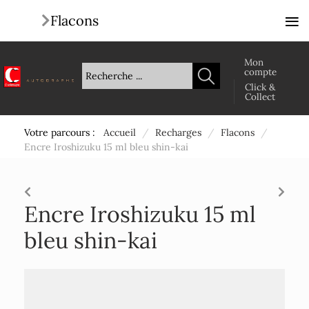
≡
Flacons
Mon
compte
Click &
Collect
Votre parcours :
Accueil
/
Recharges
/
Flacons
/
Encre Iroshizuku 15 ml bleu shin-kai
Encre Iroshizuku 15 ml
bleu shin-kai