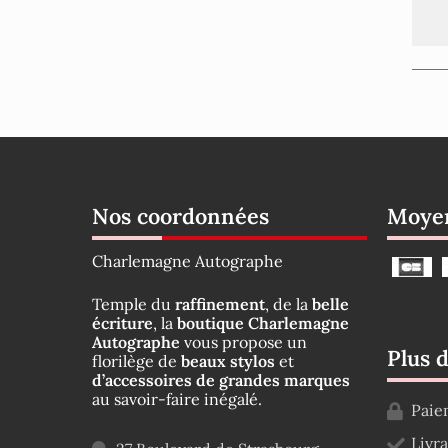
Nos coordonnées
Moyen
Charlemagne Autographe
Temple du
raffinement
, de la
belle
écriture
, la
boutique Charlemagne
Autographe
vous propose un
Plus 
florilège de
beaux stylos
et
d’accessoires de grandes marques
au savoir-faire inégalé.
Paie
Livr