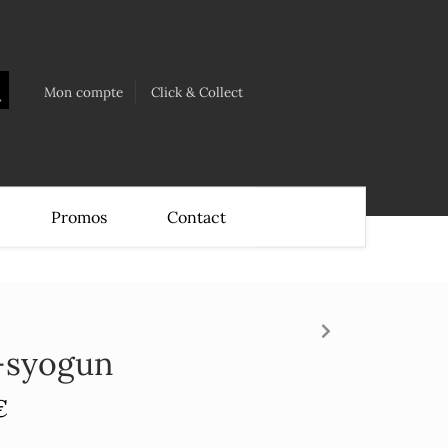
Mon compte
Click & Collect
Promos
Contact
u-syogun
€