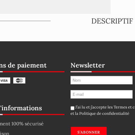
DESCRIPTIF
s de paiement
Newsletter
d'informations
J’ai lu et j’accepte les
Termes et c
et la
Politique de confidentialité
ment 100% sécurisé
S’ABONNER
aison