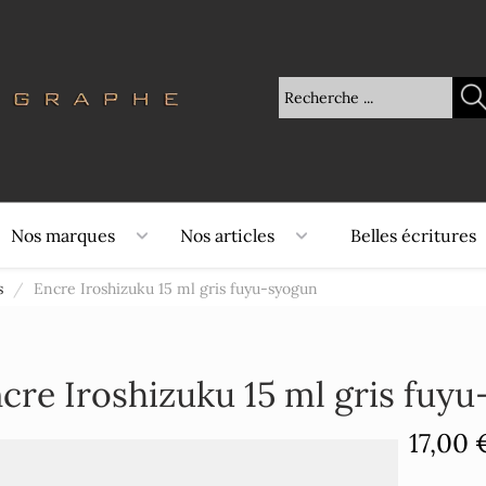
Nos marques
Nos articles
Belles écritures
s
/
Encre Iroshizuku 15 ml gris fuyu-syogun
cre Iroshizuku 15 ml gris fuy
17,00 