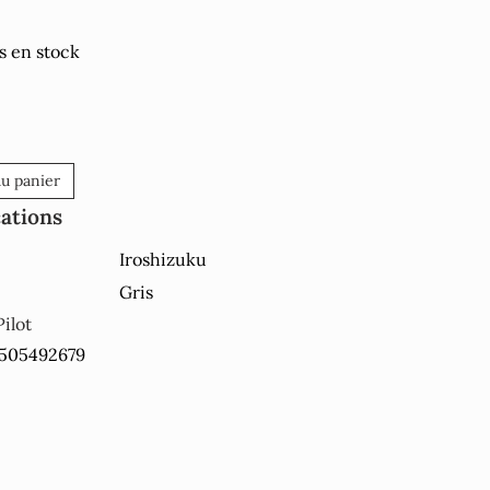
s en stock
au panier
cations
Iroshizuku
Gris
Pilot
2505492679