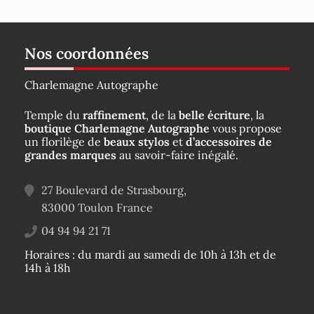
Nos coordonnées
Charlemagne Autographe
Temple du
raffinement
, de la
belle écriture
, la
boutique Charlemagne Autographe
vous propose
un florilège de
beaux stylos
et
d’accessoires de
grandes marques
au savoir-faire inégalé.
27 Boulevard de Strasbourg,
83000
Toulon
France
04 94 94 21 71
Horaires : du mardi au samedi de 10h à 13h et de
14h à 18h