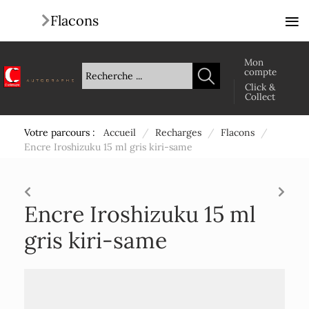
≡
Flacons
Mon
compte
Click &
Collect
Votre parcours :
Accueil
/
Recharges
/
Flacons
/
Encre Iroshizuku 15 ml gris kiri-same
Encre Iroshizuku 15 ml
gris kiri-same