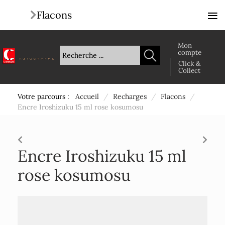
≡
Flacons
Mon
compte
Click &
Collect
Votre parcours :
Accueil
/
Recharges
/
Flacons
/
Encre Iroshizuku 15 ml rose kosumosu
Encre Iroshizuku 15 ml
rose kosumosu