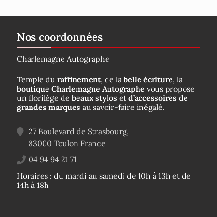
Nos coordonnées
Charlemagne Autographe
Temple du
raffinement
, de la
belle écriture
, la
boutique Charlemagne Autographe
vous propose
un florilège de
beaux stylos
et
d’accessoires de
grandes marques
au savoir-faire inégalé.
27 Boulevard de Strasbourg,
83000
Toulon
France
04 94 94 21 71
Horaires : du mardi au samedi de 10h à 13h et de
14h à 18h