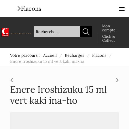
≡
Flacons
Mon
compte
Click &
Collect
Votre parcours :
Accueil
/
Recharges
/
Flacons
/
Encre Iroshizuku 15 ml vert kaki ina-ho
Encre Iroshizuku 15 ml
vert kaki ina-ho