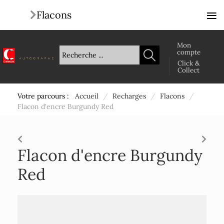
≡
Flacons
Mon
compte
Click &
Collect
Votre parcours :
Accueil
/
Recharges
/
Flacons
/
Flacon d'encre Burgundy Red
Flacon d'encre Burgundy
Red