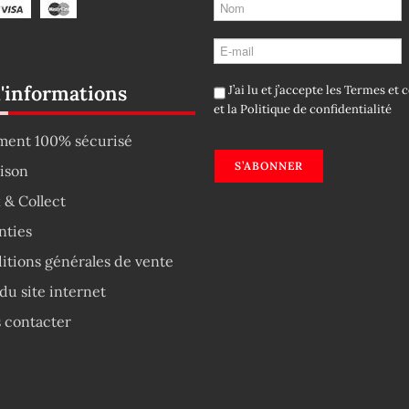
d'informations
J’ai lu et j’accepte les
Termes et c
et la
Politique de confidentialité
ment 100% sécurisé
S’ABONNER
aison
 & Collect
nties
itions générales de vente
du site internet
 contacter