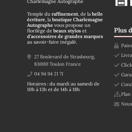
Charlemagne Autographe
Temple du
raffinement
, de la
belle
écriture
, la
boutique Charlemagne
Autographe
vous propose un
Plus 
florilège de
beaux stylos
et
d’accessoires de grandes marques
au savoir-faire inégalé.
Paie
Livr
27 Boulevard de Strasbourg,
83000
Toulon
France
Click
04 94 94 21 71
Gara
Horaires : du mardi au samedi de
Cond
10h à 13h et de 14h à 18h
Plan 
Nous