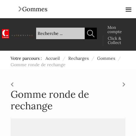
≡
Gommes
Mon
compte
Click &
Collect
Votre parcours :
Accueil
/
Recharges
/
Gommes
/
Gomme ronde de rechange
Gomme ronde de
rechange