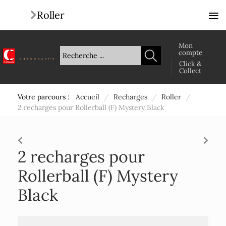
≡
Roller
Mon
compte
Click &
Collect
Votre parcours :
Accueil
/
Recharges
/
Roller
/
2 recharges pour Rollerball (F) Mystery Black
2 recharges pour
Rollerball (F) Mystery
Black