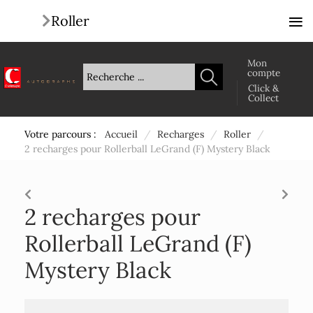
≡
Roller
Mon
compte
Click &
Collect
Votre parcours :
Accueil
/
Recharges
/
Roller
/
2 recharges pour Rollerball LeGrand (F) Mystery Black
2 recharges pour
Rollerball LeGrand (F)
Mystery Black