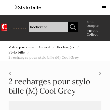
≡
Stylo bille
Mon
compte
Click &
Collect
Votre parcours :
Accueil
/
Recharges
/
Stylo bille
/
2 recharges pour stylo bille (M) Cool Grey
2 recharges pour stylo
bille (M) Cool Grey