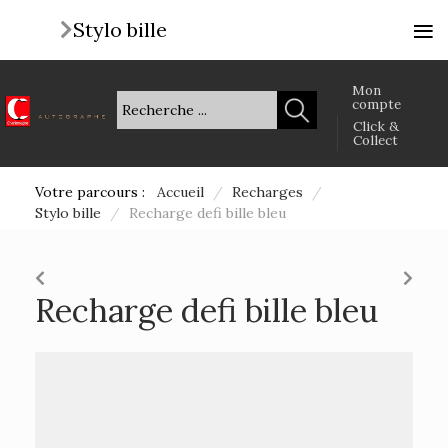
≡
Stylo bille
Mon
compte
Click &
Collect
Votre parcours :
Accueil
/
Recharges
/
Stylo bille
/
Recharge defi bille bleu
Recharge defi bille bleu