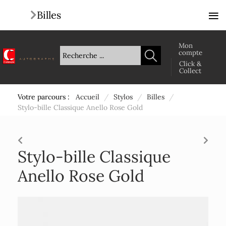
≡
Billes
Mon
compte
Click &
Collect
Votre parcours :
Accueil
/
Stylos
/
Billes
/
Stylo-bille Classique Anello Rose Gold
Stylo-bille Classique
Anello Rose Gold