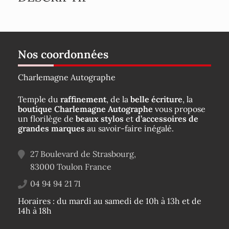
Nos coordonnées
Charlemagne Autographe
Temple du
raffinement
, de la
belle écriture
, la
boutique Charlemagne Autographe
vous propose
un florilège de
beaux stylos
et
d’accessoires de
grandes marques
au savoir-faire inégalé.
27 Boulevard de Strasbourg,
83000
Toulon
France
04 94 94 21 71
Horaires : du mardi au samedi de 10h à 13h et de
14h à 18h