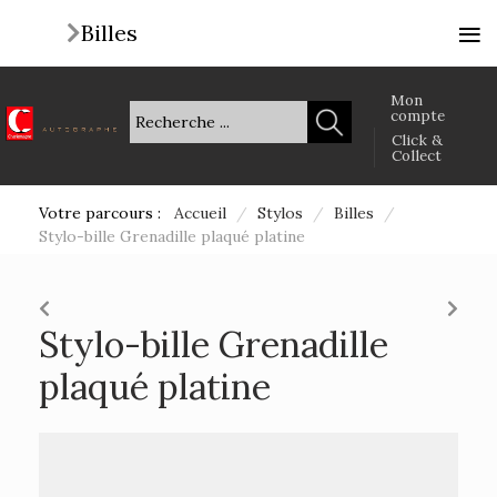
≡
Billes
Mon
compte
Click &
Collect
Votre parcours :
Accueil
/
Stylos
/
Billes
/
Stylo-bille Grenadille plaqué platine
Stylo-bille Grenadille
plaqué platine