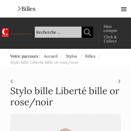
≡
Billes
Mon
compte
Click &
Collect
Votre parcours :
Accueil
/
Stylos
/
Billes
/
Stylo bille Liberté bille or rose/noir
Stylo bille Liberté bille or
rose/noir