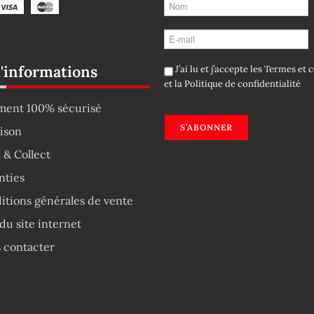
d'informations
J’ai lu et j’accepte les
Termes et c
et la
Politique de confidentialité
ment 100% sécurisé
S’ABONNER
aison
 & Collect
nties
itions générales de vente
du site internet
 contacter