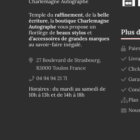
Charlemagne Autographe
Temple du
raffinement
, de la
belle
écriture
, la
boutique Charlemagne
Autographe
vous propose un
Plus 
florilège de
beaux stylos
et
d’accessoires de grandes marques
au savoir-faire inégalé.
Paie
Livr
27 Boulevard de Strasbourg,
83000
Toulon
France
Click
04 94 94 21 71
Gara
Horaires : du mardi au samedi de
Cond
10h à 13h et de 14h à 18h
Plan 
Nous