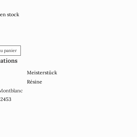
 en stock
au panier
cations
Meisterstück
Résine
Montblanc
32453