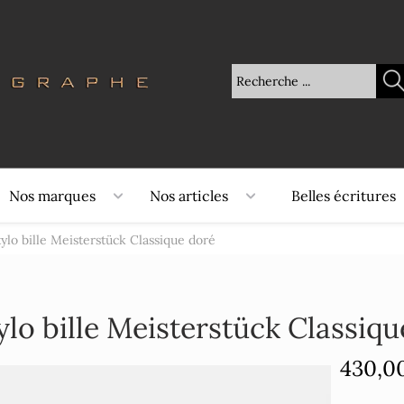
Nos marques
Nos articles
Belles écritures
tylo bille Meisterstück Classique doré
ylo bille Meisterstück Classiq
430,0