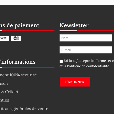
s de paiement
Newsletter
d'informations
J’ai lu et j’accepte les
Termes et c
et la
Politique de confidentialité
ment 100% sécurisé
S’ABONNER
aison
 & Collect
nties
itions générales de vente