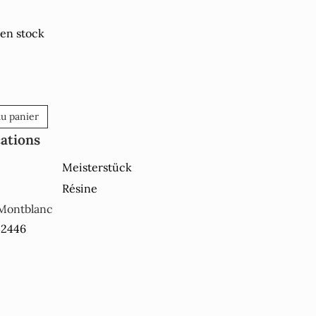
 en stock
au panier
cations
Meisterstück
Résine
Montblanc
32446