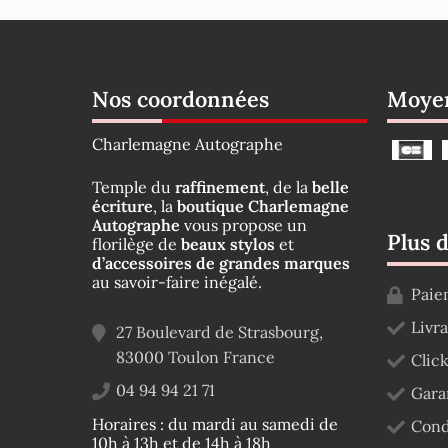
Nos coordonnées
Moyen
Charlemagne Autographe
Temple du
raffinement
, de la
belle
écriture
, la
boutique Charlemagne
Autographe
vous propose un
Plus 
florilège de
beaux stylos
et
d’accessoires de grandes marques
au savoir-faire inégalé.
Paie
Livr
27 Boulevard de Strasbourg,
83000
Toulon
France
Click
04 94 94 21 71
Gara
Horaires : du mardi au samedi de
Cond
10h à 13h et de 14h à 18h