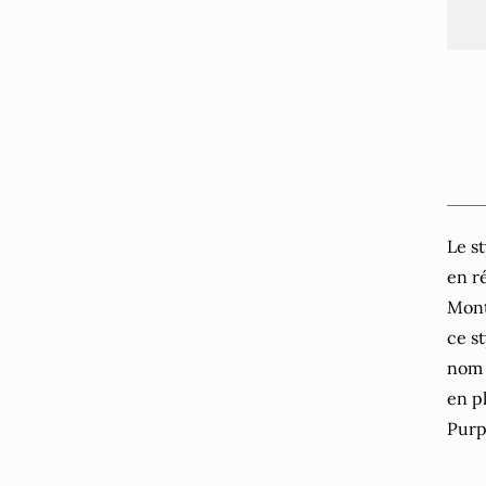
Le s
en r
Mont
ce s
nom o
en p
Purp