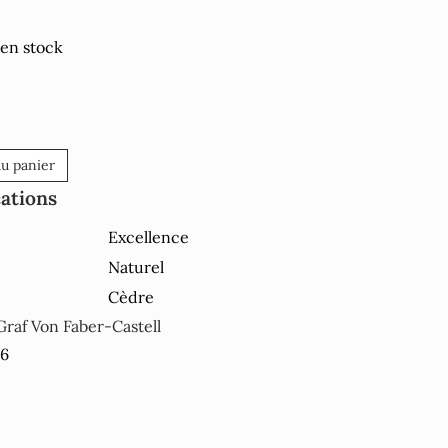
 en stock
au panier
cations
Excellence
Naturel
Cèdre
Graf Von Faber-Castell
36