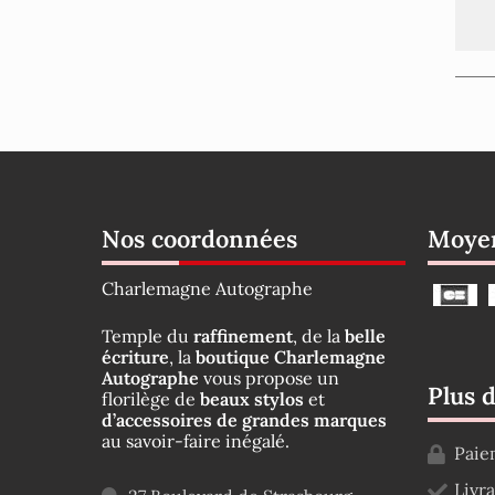
Nos coordonnées
Moyen
Charlemagne Autographe
Temple du
raffinement
, de la
belle
écriture
, la
boutique Charlemagne
Autographe
vous propose un
Plus 
florilège de
beaux stylos
et
d’accessoires de grandes marques
au savoir-faire inégalé.
Paie
Livr