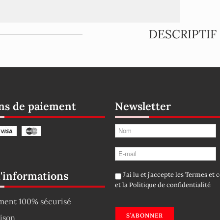
DESCRIPTIF
s de paiement
Newsletter
d'informations
J’ai lu et j’accepte les
Termes et c
et la
Politique de confidentialité
ment 100% sécurisé
S’ABONNER
aison