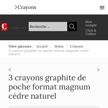
≡
Crayons
Mon
compte
Click &
Collect
Votre parcours :
Accueil
/
Stylos
/
Crayons
/
3 crayons graphite de poche format magnum cèdre
naturel
3 crayons graphite de
poche format magnum
cèdre naturel