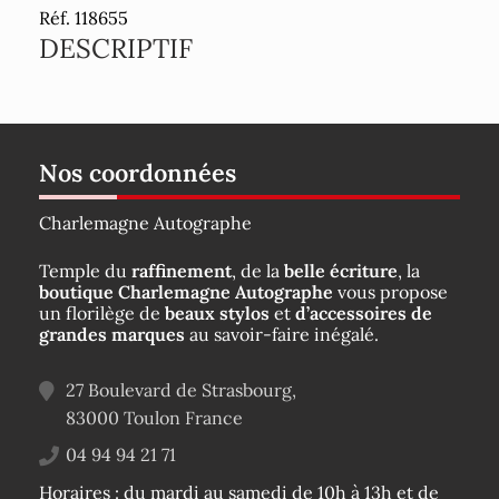
Réf. 118655
DESCRIPTIF
Nos coordonnées
Charlemagne Autographe
Temple du
raffinement
, de la
belle écriture
, la
boutique Charlemagne Autographe
vous propose
un florilège de
beaux stylos
et
d’accessoires de
grandes marques
au savoir-faire inégalé.
27 Boulevard de Strasbourg,
83000
Toulon
France
04 94 94 21 71
Horaires : du mardi au samedi de 10h à 13h et de