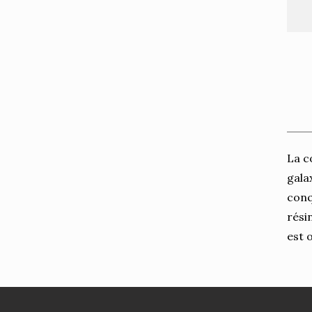
La c
gala
conq
rési
est 