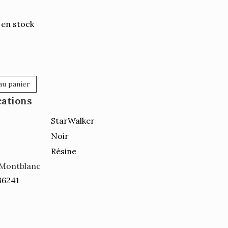
 en stock
au panier
cations
StarWalker
Noir
Résine
Montblanc
36241