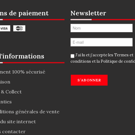
ns de paiement
Newsletter
d'informations
J’ai lu et j’accepte les
Termes et
conditions
et la
Politique de confid
ment 100% sécurisé
S’ABONNER
aison
 & Collect
nties
itions générales de vente
 du site internet
 contacter