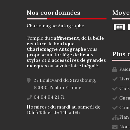
Nos coordonnées
Moye
Charlemagne Autographe
Temple du
raffinement
, de la
belle
écriture
, la
boutique
Charlemagne Autographe
vous
Plus 
propose un florilège de
beaux
stylos
et
d’accessoires de grandes
marques
au savoir-faire inégalé.
Paie
Livr
27 Boulevard de Strasbourg,
83000
Toulon
France
Click
04 94 94 21 71
Gara
Horaires : du mardi au samedi de
Cond
10h à 13h et de 14h à 18h
Plan
Nous