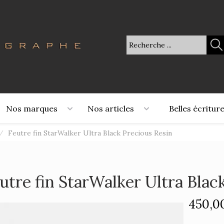
Nos marques
Nos articles
Belles écritur
/
Feutre fin StarWalker Ultra Black Precious Resin
utre fin StarWalker Ultra Blac
450,0