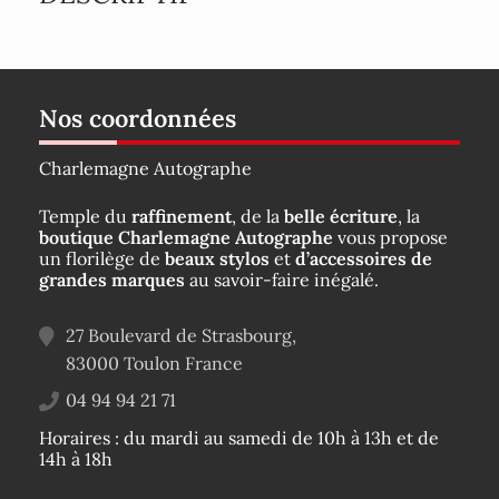
Nos coordonnées
Charlemagne Autographe
Temple du
raffinement
, de la
belle écriture
, la
boutique Charlemagne Autographe
vous propose
un florilège de
beaux stylos
et
d’accessoires de
grandes marques
au savoir-faire inégalé.
27 Boulevard de Strasbourg,
83000
Toulon
France
04 94 94 21 71
Horaires : du mardi au samedi de 10h à 13h et de
14h à 18h