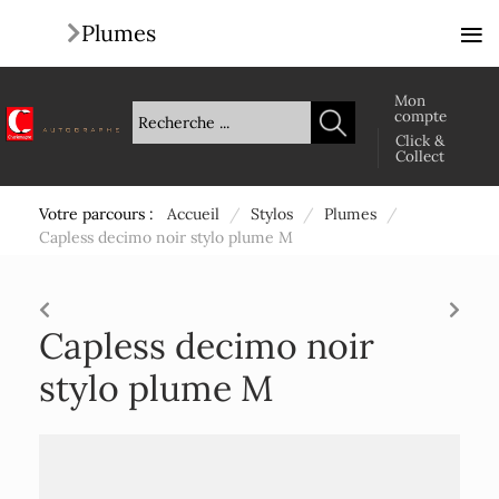
≡
Plumes
Mon
compte
Click &
Collect
Votre parcours :
Accueil
/
Stylos
/
Plumes
/
Capless decimo noir stylo plume M
Capless decimo noir
stylo plume M