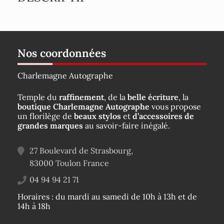
Nos coordonnées
Charlemagne Autographe
Temple du
raffinement
, de la
belle écriture
, la
boutique Charlemagne Autographe
vous propose
un florilège de
beaux stylos
et
d’accessoires de
grandes marques
au savoir-faire inégalé.
27 Boulevard de Strasbourg,
83000
Toulon
France
04 94 94 21 71
Horaires : du mardi au samedi de 10h à 13h et de
14h à 18h