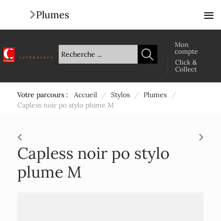
≡
Plumes
Mon
compte
Click &
Collect
Votre parcours :
Accueil
/
Stylos
/
Plumes
/
Capless noir po stylo plume M
Capless noir po stylo
plume M