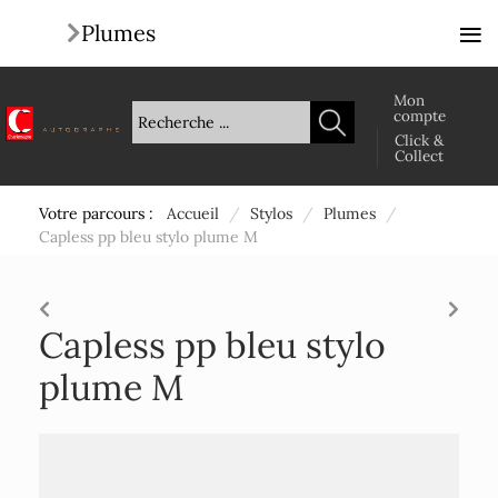
≡
Plumes
Mon
compte
Click &
Collect
Votre parcours :
Accueil
/
Stylos
/
Plumes
/
Capless pp bleu stylo plume M
Capless pp bleu stylo
plume M