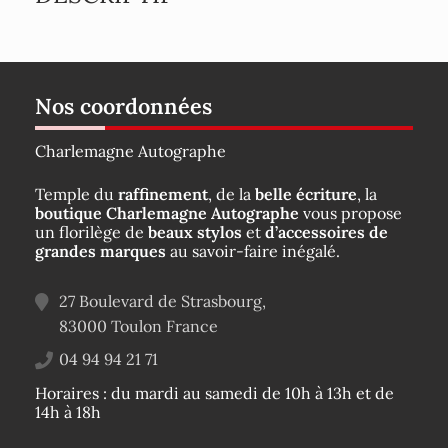
Nos coordonnées
Charlemagne Autographe
Temple du
raffinement
, de la
belle écriture
, la
boutique Charlemagne Autographe
vous propose
un florilège de
beaux stylos
et
d’accessoires de
grandes marques
au savoir-faire inégalé.
27 Boulevard de Strasbourg,
83000
Toulon
France
04 94 94 21 71
Horaires : du mardi au samedi de 10h à 13h et de
14h à 18h