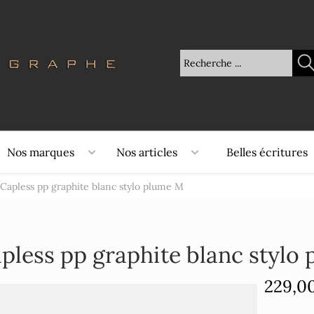
Nos marques
Nos articles
Belles écritures
Capless pp graphite blanc stylo plume M
pless pp graphite blanc stylo
229,0