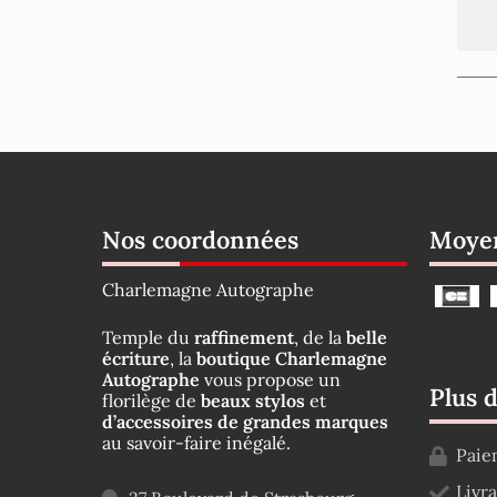
Nos coordonnées
Moyen
Charlemagne Autographe
Temple du
raffinement
, de la
belle
écriture
, la
boutique Charlemagne
Autographe
vous propose un
Plus 
florilège de
beaux stylos
et
d’accessoires de grandes marques
au savoir-faire inégalé.
Paie
Livr