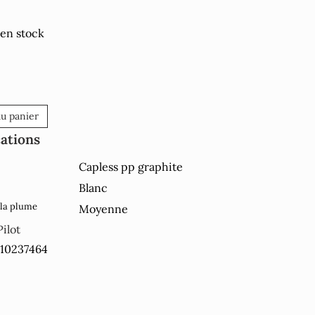
 en stock
au panier
cations
Capless pp graphite
Blanc
 la plume
Moyenne
Pilot
910237464