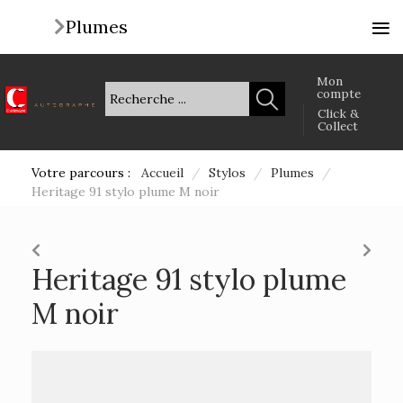
≡
Plumes
Mon
compte
Click &
Collect
Votre parcours :
Accueil
/
Stylos
/
Plumes
/
Heritage 91 stylo plume M noir
Heritage 91 stylo plume
M noir