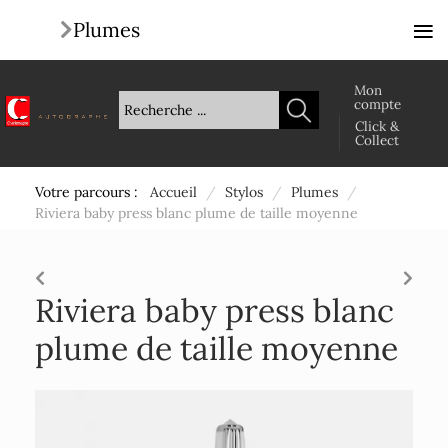
≡
Plumes
Mon
compte
Click &
Collect
Votre parcours :
Accueil
/
Stylos
/
Plumes
/
Riviera baby press blanc plume de taille moyenne
Riviera baby press blanc
plume de taille moyenne