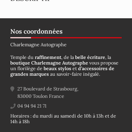
Nos coordonnées
Charlemagne Autographe
Temple du
raffinement
, de la
belle écriture
, la
boutique Charlemagne Autographe
vous propose
un florilège de
beaux stylos
et
d’accessoires de
grandes marques
au savoir-faire inégalé.
27 Boulevard de Strasbourg,
83000
Toulon
France
04 94 94 21 71
Horaires : du mardi au samedi de 10h à 13h et de
14h à 18h