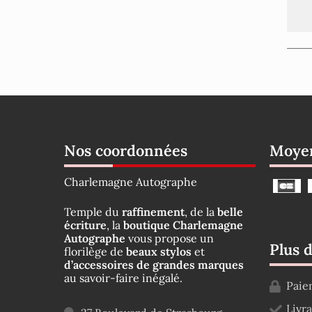
Nos coordonnées
Moyen
Charlemagne Autographe
Temple du
raffinement
, de la
belle
écriture
, la
boutique Charlemagne
Autographe
vous propose un
Plus 
florilège de
beaux stylos
et
d’accessoires de grandes marques
au savoir-faire inégalé.
Paie
Livr