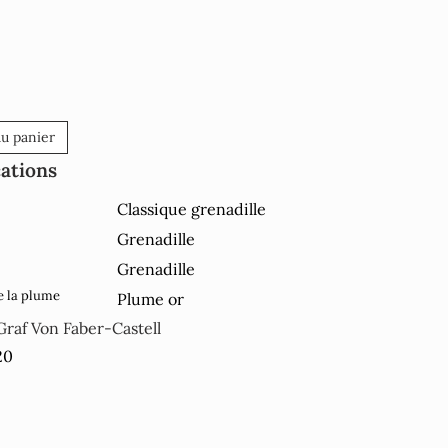
au panier
cations
Classique grenadille
Grenadille
Grenadille
e la plume
Plume or
Graf Von Faber-Castell
20