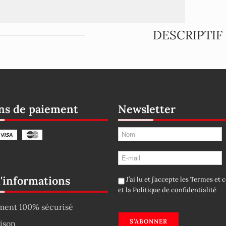
DESCRIPTIF
s de paiement
Newsletter
d'informations
J’ai lu et j’accepte les
Termes et c
et la
Politique de confidentialité
ment 100% sécurisé
S’ABONNER
aison