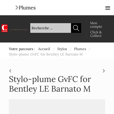
≡
Plumes
Mon
compte
Click &
Collect
Votre parcours :
Accueil
/
Stylos
/
Plumes
/
Stylo-plume GvFC for Bentley LE Barnato M
Stylo-plume GvFC for
Bentley LE Barnato M