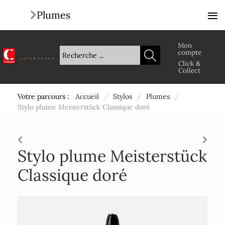
≡
Plumes
Mon
compte
Click &
Collect
Votre parcours :
Accueil
/
Stylos
/
Plumes
/
Stylo plume Meisterstück Classique doré
Stylo plume Meisterstück
Classique doré