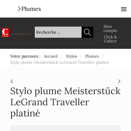
≡
Plumes
Mon
compte
Click &
Collect
Votre parcours :
Accueil
/
Stylos
/
Plumes
/
Stylo plume Meisterstück LeGrand Traveller platiné
Stylo plume Meisterstück
LeGrand Traveller
platiné